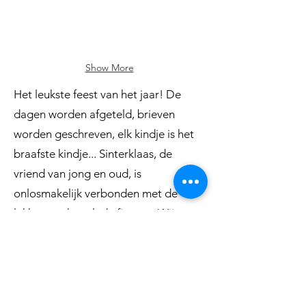
2
marsepeintjes
1
karak
sint
Show More
Het leukste feest van het jaar! De
dagen worden afgeteld, brieven
worden geschreven, elk kindje is het
braafste kindje... Sinterklaas, de
vriend van jong en oud, is
onlosmakelijk verbonden met de
lekkerste chocolade figuren. Wij
bieden in de aanloop naar Sinterklaas
een uitgebreid gamma van figuren in
melk, wit, fondant en gekleurde
chocolade. De perfecte verrassing